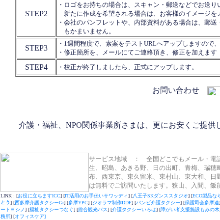
・ロゴをお持ちの場合は、スキャン・郵送などでお送り
STEP2
新たに作成を希望される場合は、お客様のイメージを
・会社のパンフレットや、内部資料がある場合は、郵送
もかまいません。
・1週間程度で、素案をテストURLへアップしますので
STEP3
・修正箇所を、メールにてご連絡頂き、修正を加えます
STEP4
・校正が終了しましたら、正式にアップします。
お問い合わせ
介護・福祉、NPO関係事業所さまは、更にお安くご提供
サービス地域 ： 全国どこでもメール・電話
生、昭島、あきる野、日の出町、青梅、瑞穂
布、西東京、東久留米、東村山、東大和、日
は無料でご訪問いたします。狭山、入間、飯
LINK : [
お役に立ちますICC
] [
IT活用のお手伝いサワッディ
] [
八王子SKダンススタジオ
] [
ECO製品な
とう
] [
西多摩介護タクシーGr
] [
多摩YPC
] [
ジオラマ制作DDF
] [
バンビ介護タクシー
] [
保護司会多摩連
ートヨシノ
] [
福祉タクシーつなぐ
] [
総合観光バス
] [
介護タクシーいろは
] [
障がい者支援施設もみの木
務所
] [
オフィスケア]