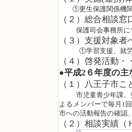
①更生保護関係
機
（２）総合相談窓
保護司会事務所に
（３）支援対象者
①学習支援、就労支
（４）啓発活動・
●平成2６年度の主
（１）八王子市こ
市児童青少年課、
よるメンバーで毎月1
市への活動報告の確認
（２）相談実績（Ｈ