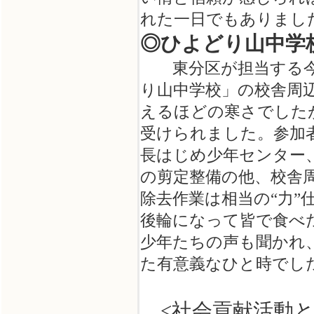
れた一日でもありまし
◎ひよどり山中学
東分区が担当する今年の
り山中学校」の校舎周
えるほどの寒さでした
受けられました。参加者
長はじめ少年センター
の剪定整備の他、校舎
除去作業は相当の“力
後輪になって皆で食べ
少年たちの声も聞かれ
た有意義なひと時でし
<社会貢献活動と