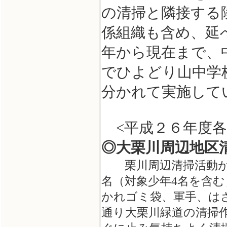
の清掃と隣接する
係組織も含め、延べ
年から現在まで、
でひよどり山中学
分かれて実施して
<平成２６年度各
◎大栗川周辺地区
栗川周辺清掃活動が、平
名（対象少年4名を含
かれゴミ袋、軍手、は
通り大栗川緑道の清掃