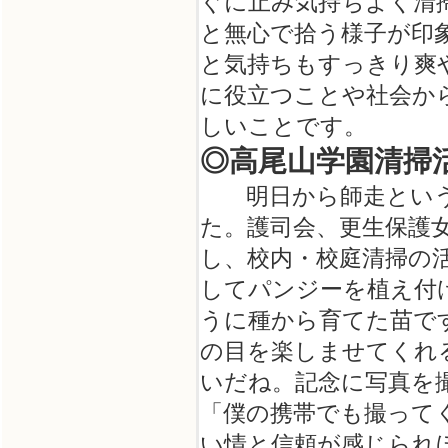
ぐに止み気持ちよく清
と無心で拾う様子が印
と気持ちもすっきり爽
に役立つことや社会か
しいことです。
◎高尾山学園清掃
明日から師走という１
た。護司会、更生保護女
し、校内・校庭清掃の
してパンジーを植え付
うに種から育てた苗で
の目を楽しませてくれ
いだね。記念に写真を
「僕の携帯でも撮って
い情と信頼が感じられ