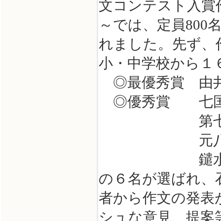
文コンテスト入賞
～では、定員80
れました。先ず、
小・中学校から１
◎最優秀賞 由井
◎優秀賞 
第七中学校
元八王子中学
鑓水中学校１
の６名が選ばれ、
者から作文の発表
シュな意見、提案