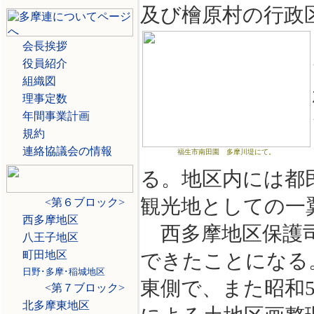
及び檜原村の行政
会長挨拶
役員紹介
組織図
理事定数
年間事業計画
規約
連絡協議会の情報
福生市南田園 多摩川堤にて。
る。地区内には都
観光地としての一
<第６ブロック>
西多摩地区
西多摩地区保護司
八王子地区
町田地区
できたことになる
日野･多摩･稲城地区
東側で、また昭和
<第７ブロック>
北多摩東地区