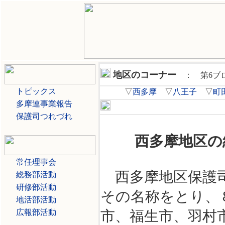
地区のコーナー
： 第6ブ
トピックス
▽
西多摩
▽
八王子
▽
町
多摩連事業報告
西多摩地区保護司会
保護司つれづれ
西多摩地区の
常任理事会
西多摩地区保護司
総務部活動
研修部活動
その名称をとり、
地活部活動
広報部活動
市、福生市、羽村