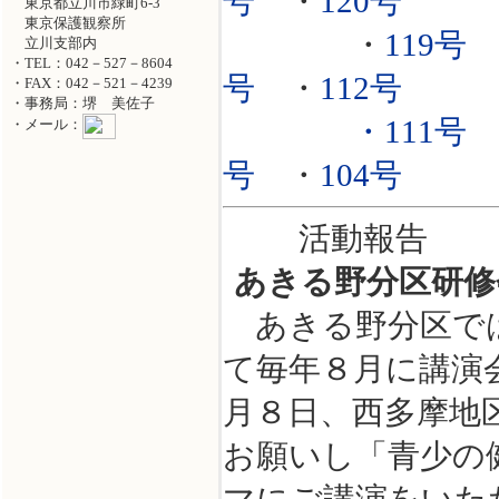
号
・
120号
東京都立川市緑町6-3
東京保護観察所
・
119号
立川支部内
・TEL：042－527－8604
号
・
112号
・FAX：042－521－4239
・事務局：堺 美佐子
・111号
・メール：
号
・
104号
活動報告
あきる野分区研修
あきる野分区では
て毎年８月に講演
月８日、西多摩地
お願いし「青少の