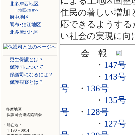
による土地区画整
北多摩西地区
→
地区のHPへ
住民の著しい増加
府中地区
応できるようする
調布･狛江地区
北多摩北地区
い社会の実現に向
会 報
更生保護とは？
・
147号
保護司について
保護司になるには？
・
143号
保護観察とは？
号
・
136号
・
135号
多摩地区
号
・
128号
保護司会連絡協議会
・
127号
・所在地：
〒190－0014